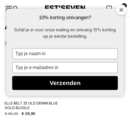
0
DAMES
HERE
10% korting ontvangen?
ARMBANDEN
Schijf je in voor onze mailing en ontvang 10% korting
op je eerste bestelling.
Typ
je
naam
-39%
Typ
in
je
e-
Verzenden
mailadres
in
ELLE BELT 25 OLD DENIM BLUE
GOLD BUCKLE
€
49,00
€
29,95