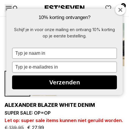
0
DAMES
HERE
10% korting ontvangen?
-80%
Schijf je in voor onze mailing en ontvang 10% korting
op je eerste bestelling.
Typ
je
naam
Typ
in
je
e-
Verzenden
mailadres
in
ALEXANDER BLAZER WHITE DENIM
SUPER SALE: OP=OP
Let op: super sale items kunnen niet geruild worden.
€
139,95
€
27,99