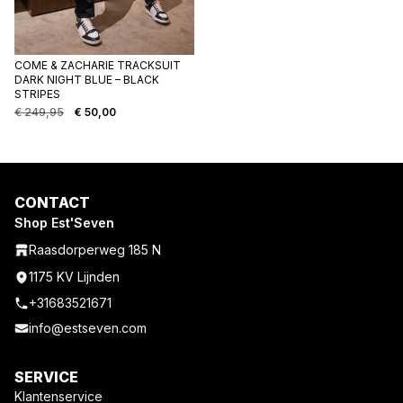
COME & ZACHARIE TRACKSUIT
DARK NIGHT BLUE – BLACK
STRIPES
€
249,95
€
50,00
CONTACT
Shop Est'Seven
Raasdorperweg 185 N
1175 KV Lijnden
+31683521671
info@estseven.com
SERVICE
Klantenservice