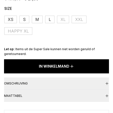
Oorspronkelijke
Huidige
prijs
prijs
SIZE
was:
is:
XS
S
M
L
XL
XXL
€ 139,95.
€ 27,99.
HAPPY XL
Let op:
Items uit de Super Sale kunnen niet worden geruild of
geretourneerd.
ALEXANDER
BLAZER
IN WINKELMAND
WHITE
DENIM
aantal
OMSCHRIJVING
MAATTABEL