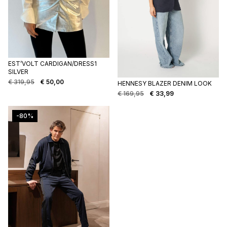
EST’VOLT CARDIGAN/DRESS1
SILVER
€
319,95
€
50,00
HENNESY BLAZER DENIM LOOK
€
169,95
€
33,99
Oorspronkelijke
Huidige
prijs
prijs
was:
is:
-80%
€ 169,95.
€ 33,99.