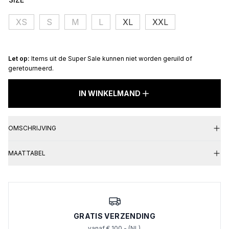
was:
is:
XS
S
M
L
XL
XXL
€ 119,95.
€ 23,99.
Let op:
Items uit de Super Sale kunnen niet worden geruild of
geretourneerd.
Nikole
Short
IN WINKELMAND
Sleeve
Cream
aantal
OMSCHRIJVING
MAATTABEL
GRATIS VERZENDING
vanaf € 100,- (NL)