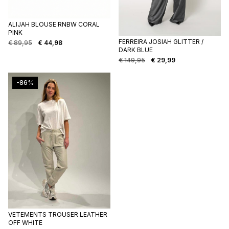
ALIJAH BLOUSE RNBW CORAL
PINK
FERREIRA JOSIAH GLITTER /
€
89,95
€
44,98
Oorspronkelijke
Huidige
DARK BLUE
prijs
prijs
€
149,95
€
29,99
was:
is:
Oorspronkelijke
Huidige
€ 89,95.
€ 44,98.
prijs
prijs
was:
is:
-86%
€ 149,95.
€ 29,99.
VETEMENTS TROUSER LEATHER
OFF WHITE