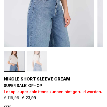
NIKOLE SHORT SLEEVE CREAM
SUPER SALE: OP=OP
Let op: super sale items kunnen niet geruild worden.
€
119,95
€
23,99
Oorspronkelijke
Huidige
prijs
prijs
SIZE