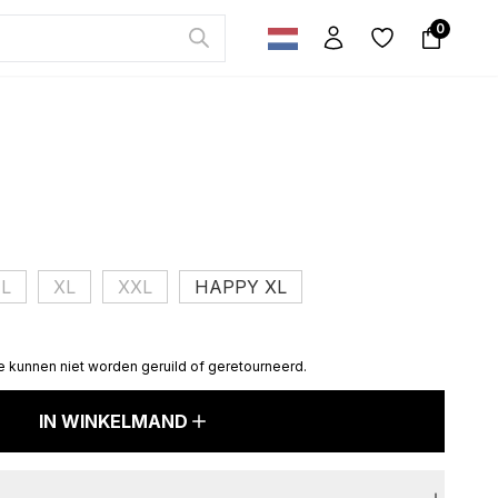
0
L
XL
XXL
HAPPY XL
e kunnen niet worden geruild of geretourneerd.
IN WINKELMAND