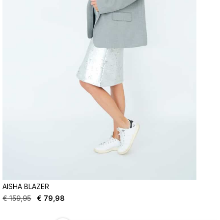
AISHA BLAZER
€
159,95
€
79,98
Oorspronkelijke
Huidige
prijs
prijs