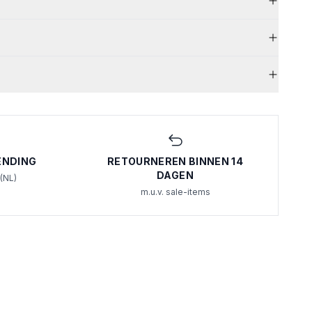
ENDING
RETOURNEREN BINNEN 14
DAGEN
 (NL)
m.u.v. sale-items