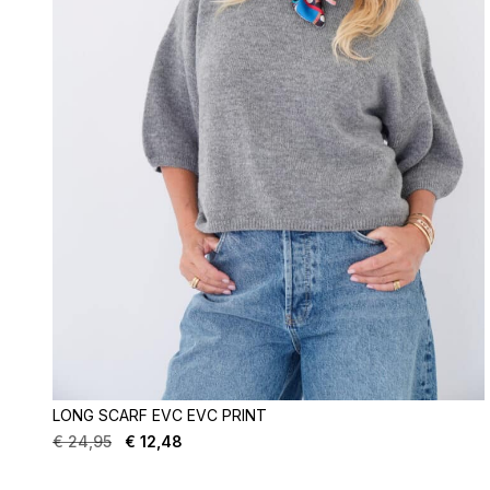
LONG SCARF EVC EVC PRINT
€
24,95
€
12,48
Oorspronkelijke
Huidige
prijs
prijs