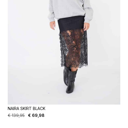
NAIRA SKIRT BLACK
€
139,95
€
69,98
Oorspronkelijke
Huidige
prijs
prijs