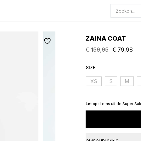
Producten
zoeken
ZAINA COAT
€
159,95
€
79,98
Oorspronkelijke
Huidige
prijs
prijs
SIZE
was:
is:
€ 159,95.
€ 79,98.
XS
S
M
Let op:
Items uit de Super Sal
ZAINA
COAT
aantal