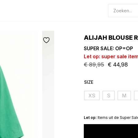
Producten
zoeken
ALIJAH BLOUSE 
SUPER SALE: OP=OP
Let op: super sale ite
€
89,95
€
44,98
Oorspronkelijke
Huidige
prijs
prijs
SIZE
was:
is:
€ 89,95.
€ 44,98.
XS
S
M
Let op:
Items uit de Super Sal
ALIJAH
BLOUSE
RNBW