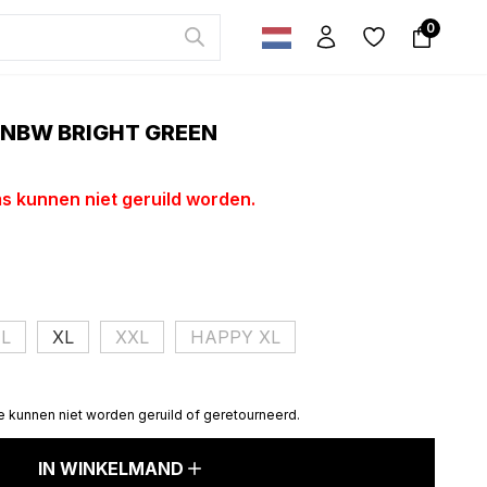
0
RNBW BRIGHT GREEN
ms kunnen niet geruild worden.
L
XL
XXL
HAPPY XL
e kunnen niet worden geruild of geretourneerd.
IN WINKELMAND