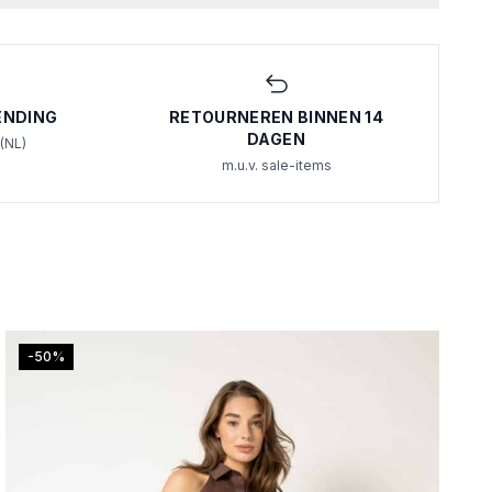
ENDING
RETOURNEREN BINNEN 14
DAGEN
 (NL)
m.u.v. sale-items
-50%