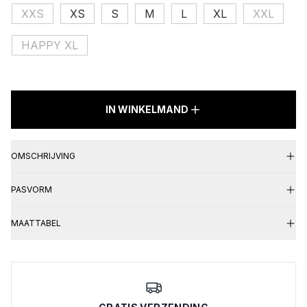
XXS
XS
S
M
L
XL
XXL
€ 139,95.
€ 69,98.
HAPPY XL
BOHIC
IN WINKELMAND
DENIM
JEANS
Destroyed
Denim
OMSCHRIJVING
Striped
aantal
PASVORM
MAATTABEL