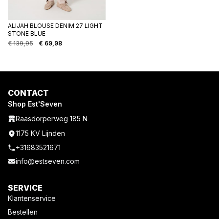
ALIJAH BLOUSE DENIM 27 LIGHT
STONE BLUE
€
139,95
€
69,98
Oorspronkelijke
Huidige
prijs
prijs
was:
is:
€ 139,95.
€ 69,98.
CONTACT
Shop Est'Seven
Raasdorperweg 185 N
1175 KV Lijnden
+31683521671
info@estseven.com
SERVICE
Klantenservice
Bestellen