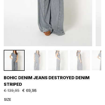
BOHIC DENIM JEANS DESTROYED DENIM
STRIPED
€
139,95
€
69,98
Oorspronkelijke
Huidige
prijs
prijs
SIZE
was:
is: