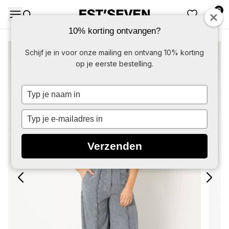
0
DAMES
HERE
10% korting ontvangen?
-50%
Schijf je in voor onze mailing en ontvang 10% korting
op je eerste bestelling.
Typ
je
naam
Typ
in
je
e-
Verzenden
mailadres
in