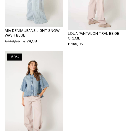
MIA DENIM JEANS LIGHT SNOW
LOUA PANTALON TRVL BEIGE
WASH BLUE
CREME
€
149,95
€
74,98
Oorspronkelijke
Huidige
€
149,95
prijs
prijs
was:
is:
-50%
€ 149,95.
€ 74,98.