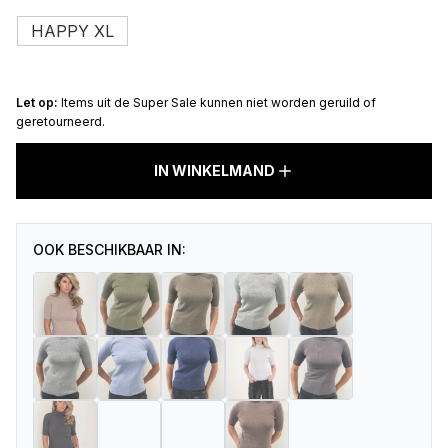
HAPPY XL
Let op:
Items uit de Super Sale kunnen niet worden geruild of
geretourneerd.
Est’Nikole
SHORT
IN WINKELMAND
SLEEVE
25
Light
Grey
OOK BESCHIKBAAR IN:
Melange
aantal