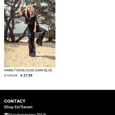
HAMILTON BLOUSE DARK BLUE
€
139,95
€
27,99
Oorspronkelijke
Huidige
prijs
prijs
was:
is:
€ 139,95.
€ 27,99.
CONTACT
Shop Est'Seven
Raasdorperweg 185 N