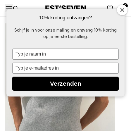
0
DAMES
HERE
10% korting ontvangen?
-85%
Schijf je in voor onze mailing en ontvang 10% korting
op je eerste bestelling.
Typ
je
naam
Typ
in
je
e-
Verzenden
mailadres
in