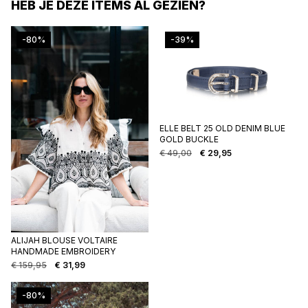
HEB JE DEZE ITEMS AL GEZIEN?
-80%
-39%
ELLE BELT 25 OLD DENIM BLUE
GOLD BUCKLE
€
49,00
€
29,95
ALIJAH BLOUSE VOLTAIRE
HANDMADE EMBROIDERY
€
159,95
€
31,99
Oorspronkelijke
Huidige
prijs
prijs
was:
is:
-80%
€ 159,95.
€ 31,99.