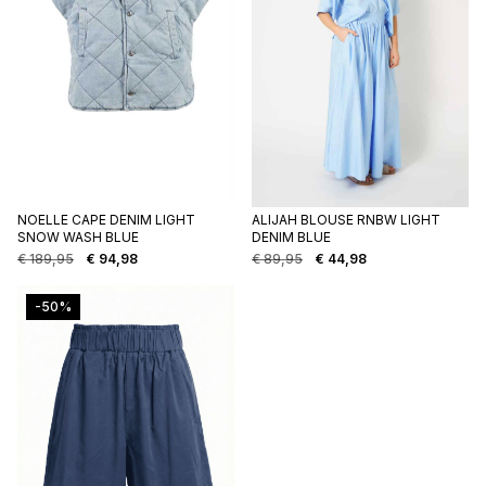
NOELLE CAPE DENIM LIGHT
ALIJAH BLOUSE RNBW LIGHT
SNOW WASH BLUE
DENIM BLUE
€
189,95
€
94,98
€
89,95
€
44,98
Oorspronkelijke
Huidige
Oorspronkelijke
Huidige
prijs
prijs
prijs
prijs
was:
is:
was:
is:
-50%
€ 189,95.
€ 94,98.
€ 89,95.
€ 44,98.