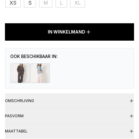
XS
S
M
L
XL
LOUA
IN WINKELMAND
Pantalon
TRVL
Warm
Brown
OOK BESCHIKBAAR IN:
aantal
OMSCHRIJVING
PASVORM
MAATTABEL