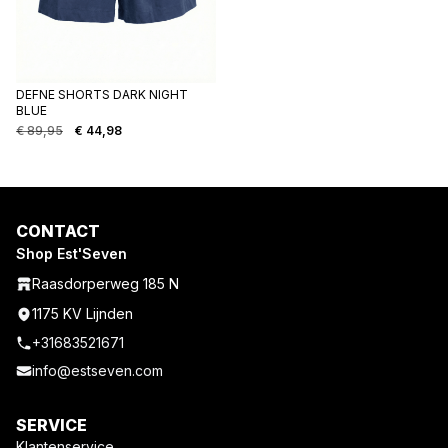
DEFNE SHORTS DARK NIGHT
BLUE
€
89,95
€
44,98
Oorspronkelijke
Huidige
prijs
prijs
was:
is:
€ 89,95.
€ 44,98.
CONTACT
Shop Est'Seven
Raasdorperweg 185 N
1175 KV Lijnden
+31683521671
info@estseven.com
SERVICE
Klantenservice