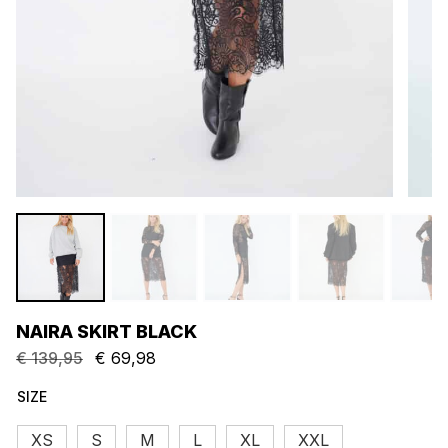
NAIRA SKIRT BLACK
€
139,95
€
69,98
Oorspronkelijke
Huidige
prijs
prijs
SIZE
was:
is:
XS
S
M
L
XL
XXL
€ 139,95.
€ 69,98.