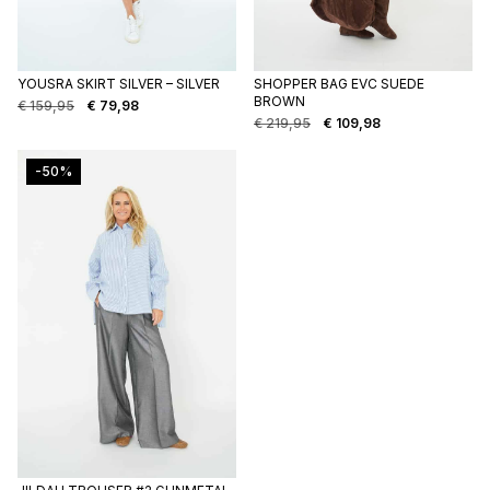
YOUSRA SKIRT SILVER – SILVER
SHOPPER BAG EVC SUEDE
BROWN
€
159,95
€
79,98
Oorspronkelijke
Huidige
€
219,95
€
109,98
prijs
prijs
Oorspronkelijke
Huidige
was:
is:
prijs
prijs
€ 159,95.
€ 79,98.
was:
is:
-50%
€ 219,95.
€ 109,98.