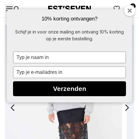
0
DAMES
HERE
10% korting ontvangen?
-50%
Schijf je in voor onze mailing en ontvang 10% korting
op je eerste bestelling.
Typ
je
naam
Typ
in
je
e-
Verzenden
mailadres
in