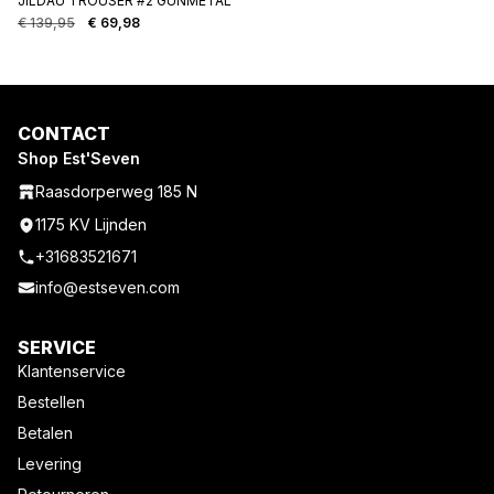
JILDAU TROUSER #2 GUNMETAL
€
139,95
€
69,98
Oorspronkelijke
Huidige
prijs
prijs
was:
is:
€ 139,95.
€ 69,98.
CONTACT
Shop Est'Seven
Raasdorperweg 185 N
1175 KV Lijnden
+31683521671
info@estseven.com
SERVICE
Klantenservice
Bestellen
Betalen
Levering