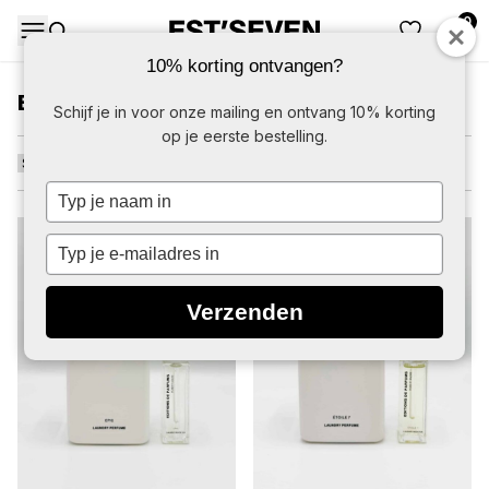
0
DAMES
HERE
10% korting ontvangen?
EDITIONS DE PARFUMS
Schijf je in voor onze mailing en ontvang 10% korting
op je eerste bestelling.
Typ
je
naam
Typ
in
je
e-
Verzenden
mailadres
in