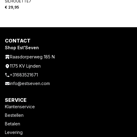
SILHOUETTE7
€
29,95
CONTACT
Shop Est'Seven
Raasdorperweg 185 N
1175 KV Lijnden
+31683521671
info@estseven.com
SERVICE
Klantenservice
Bestellen
Betalen
Levering