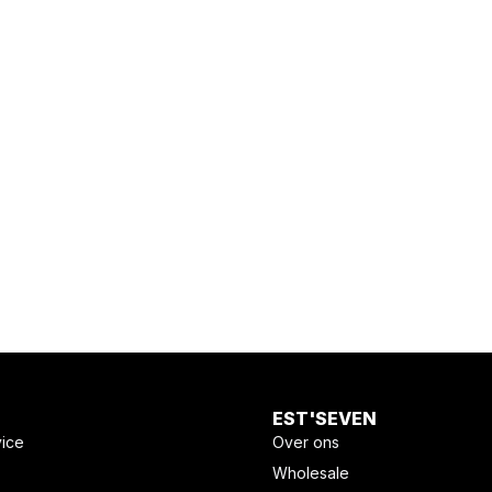
EST'SEVEN
vice
Over ons
Wholesale