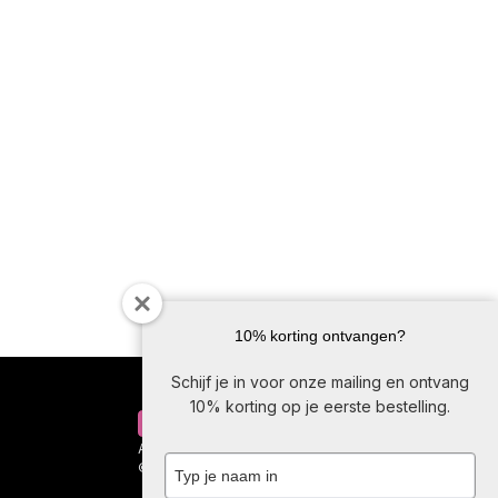
10% korting ontvangen?
Schijf je in voor onze mailing en ontvang
10% korting op je eerste bestelling.
Algemene voorwaarden
Privacybeleid
Typ
© 2026 – een
InsideWeb
-site
je