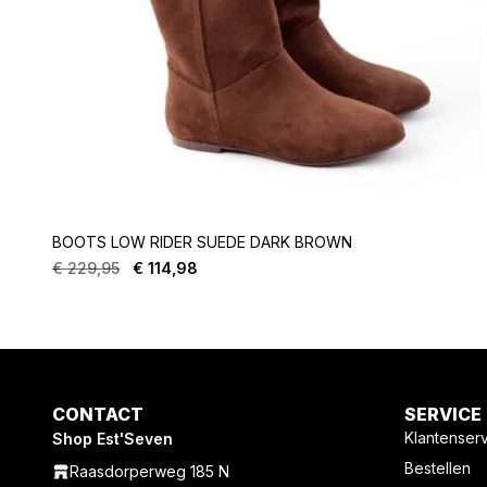
BOOTS LOW RIDER SUEDE DARK BROWN
€
229,95
€
114,98
Oorspronkelijke
Huidige
prijs
prijs
was:
is:
€ 229,95.
€ 114,98.
CONTACT
SERVICE
Klantenser
Shop Est'Seven
Bestellen
Raasdorperweg 185 N