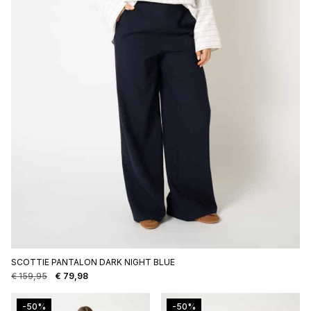
SCOTTIE PANTALON DARK NIGHT BLUE
€
159,95
€
79,98
Oorspronkelijke
Huidige
prijs
prijs
was:
is:
-50%
-50%