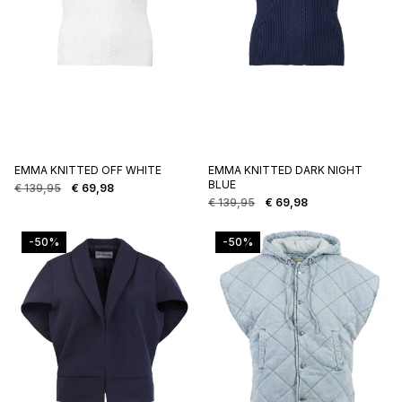
EMMA KNITTED OFF WHITE
EMMA KNITTED DARK NIGHT
BLUE
€
139,95
€
69,98
Oorspronkelijke
Huidige
€
139,95
€
69,98
prijs
prijs
Oorspronkelijke
Huidige
was:
is:
prijs
prijs
€ 139,95.
€ 69,98.
was:
is:
-50%
-50%
€ 139,95.
€ 69,98.