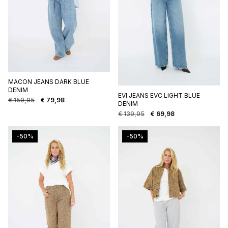
MACON JEANS DARK BLUE
DENIM
EVI JEANS EVC LIGHT BLUE
€
159,95
€
79,98
Oorspronkelijke
Huidige
DENIM
prijs
prijs
€
139,95
€
69,98
Oorspronkelijke
Huidige
was:
is:
prijs
prijs
€ 159,95.
€ 79,98.
was:
is:
-50%
-50%
€ 139,95.
€ 69,98.