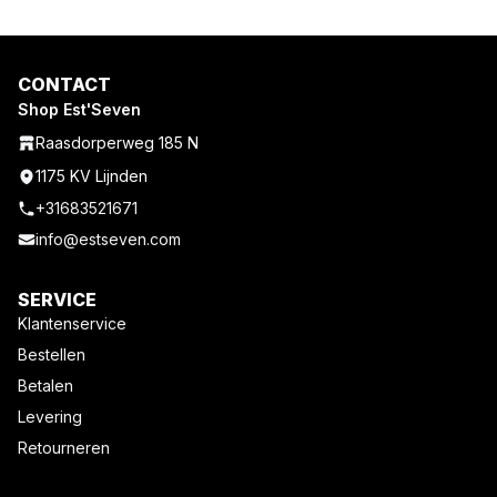
was:
is:
€ 139,95.
€ 69,98.
CONTACT
Shop Est'Seven
Raasdorperweg 185 N
1175 KV Lijnden
+31683521671
info@estseven.com
SERVICE
Klantenservice
Bestellen
Betalen
Levering
Retourneren