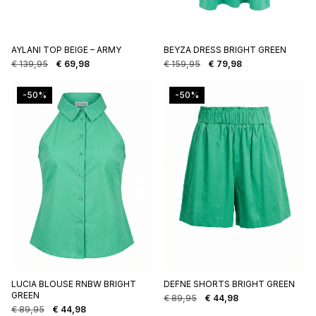
AYLANI TOP BEIGE – ARMY
BEYZA DRESS BRIGHT GREEN
€
139,95
€
69,98
€
159,95
€
79,98
Oorspronkelijke
Huidige
Oorspronkelijke
Huidige
prijs
prijs
prijs
prijs
was:
is:
was:
is:
-50%
-50%
€ 139,95.
€ 69,98.
€ 159,95.
€ 79,98.
LUCIA BLOUSE RNBW BRIGHT
DEFNE SHORTS BRIGHT GREEN
GREEN
€
89,95
€
44,98
Oorspronkelijke
Huidige
€
89,95
€
44,98
Oorspronkelijke
Huidige
prijs
prijs