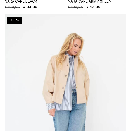
NARA CAPE BLACK
NARA CAPE ARMY GREEN
€
189,95
€
94,98
€
189,95
€
94,98
Oorspronkelijke
Huidige
Oorspronkelijke
Huidige
prijs
prijs
prijs
prijs
was:
is:
was:
is:
-50%
€ 189,95.
€ 94,98.
€ 189,95.
€ 94,98.