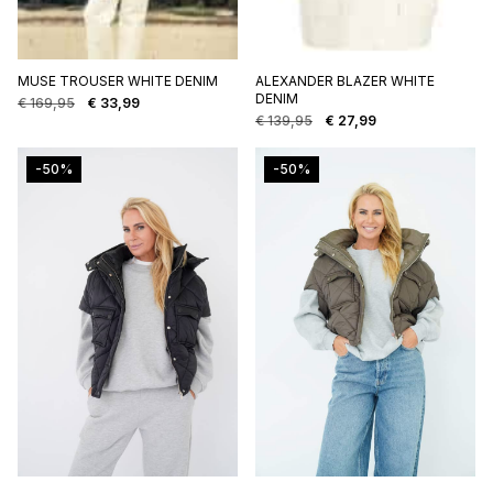
MUSE TROUSER WHITE DENIM
ALEXANDER BLAZER WHITE
DENIM
€
169,95
€
33,99
Oorspronkelijke
Huidige
€
139,95
€
27,99
prijs
prijs
Oorspronkelijke
Huidige
was:
is:
prijs
prijs
€ 169,95.
€ 33,99.
was:
is:
-50%
-50%
€ 139,95.
€ 27,99.