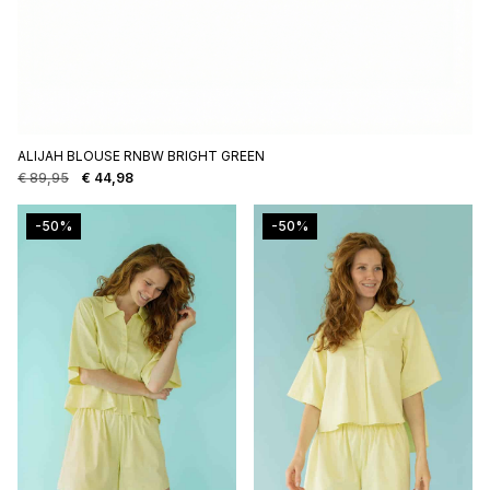
ALIJAH BLOUSE RNBW BRIGHT GREEN
€
89,95
€
44,98
Oorspronkelijke
Huidige
prijs
prijs
was:
is:
-50%
-50%
€ 89,95.
€ 44,98.