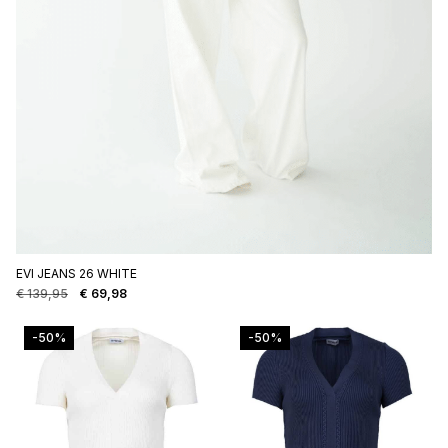
EVI JEANS 26 WHITE
€
139,95
€
69,98
Oorspronkelijke
Huidige
prijs
prijs
was:
is:
-50%
-50%
€ 139,95.
€ 69,98.