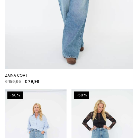
ZAINA COAT
€
159,95
€
79,98
Oorspronkelijke
Huidige
prijs
prijs
was:
is:
-50%
-50%
€ 159,95.
€ 79,98.