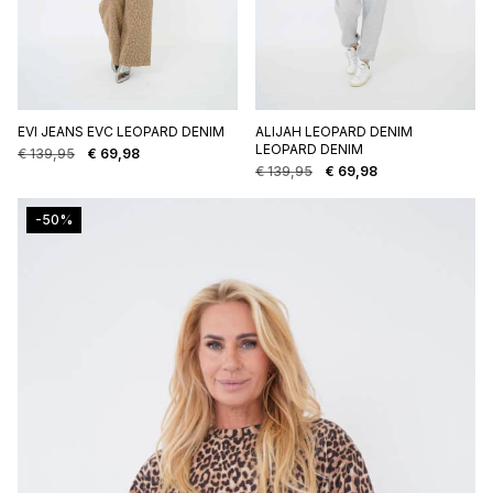
EVI JEANS EVC LEOPARD DENIM
ALIJAH LEOPARD DENIM
LEOPARD DENIM
€
139,95
€
69,98
Oorspronkelijke
Huidige
€
139,95
€
69,98
prijs
prijs
Oorspronkelijke
Huidige
was:
is:
prijs
prijs
€ 139,95.
€ 69,98.
was:
is:
-50%
€ 139,95.
€ 69,98.