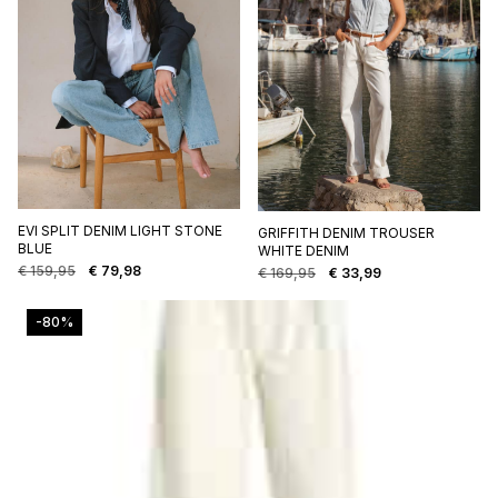
EVI SPLIT DENIM LIGHT STONE
GRIFFITH DENIM TROUSER
BLUE
WHITE DENIM
€
159,95
€
79,98
€
169,95
€
33,99
Oorspronkelijke
Huidige
Oorspronkelijke
Huidige
prijs
prijs
prijs
prijs
was:
is:
was:
is:
-80%
€ 159,95.
€ 79,98.
€ 169,95.
€ 33,99.