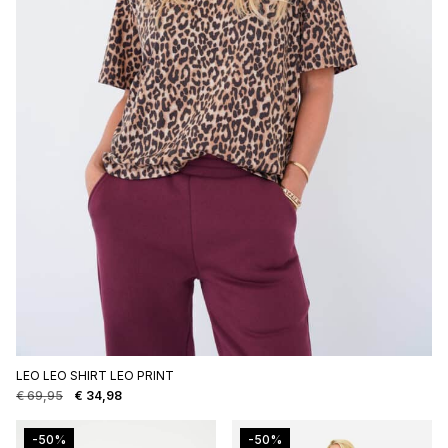
LEO LEO SHIRT LEO PRINT
€
69,95
€
34,98
Oorspronkelijke
Huidige
prijs
prijs
was:
is:
-50%
-50%