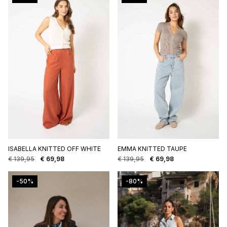
€ 159,95.
€ 79,98.
ISABELLA KNITTED OFF WHITE
EMMA KNITTED TAUPE
€
139,95
€
69,98
€
139,95
€
69,98
Oorspronkelijke
Huidige
Oorspronkelijke
Huidige
prijs
prijs
prijs
prijs
was:
is:
was:
is:
-50%
-80%
€ 139,95.
€ 69,98.
€ 139,95.
€ 69,98.