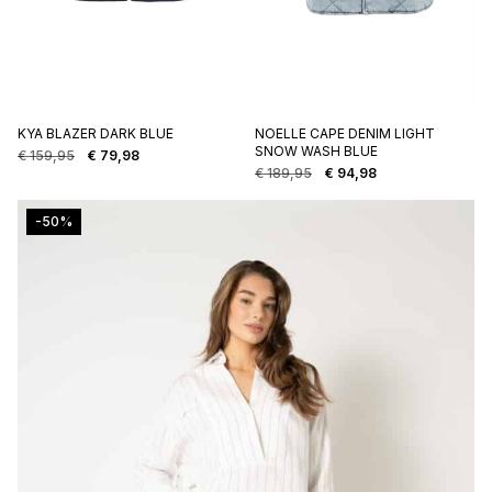
KYA BLAZER DARK BLUE
NOELLE CAPE DENIM LIGHT
SNOW WASH BLUE
€
159,95
€
79,98
Oorspronkelijke
Huidige
€
189,95
€
94,98
prijs
prijs
Oorspronkelijke
Huidige
was:
is:
prijs
prijs
€ 159,95.
€ 79,98.
was:
is:
-50%
€ 189,95.
€ 94,98.