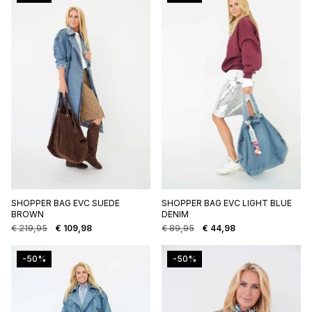
€ 69,95.
€ 34,98.
SHOPPER BAG EVC SUEDE
SHOPPER BAG EVC LIGHT BLUE
BROWN
DENIM
€
219,95
€
109,98
€
89,95
€
44,98
Oorspronkelijke
Huidige
Oorspronkelijke
Huidige
prijs
prijs
prijs
prijs
was:
is:
was:
is:
-50%
-50%
€ 219,95.
€ 109,98.
€ 89,95.
€ 44,98.