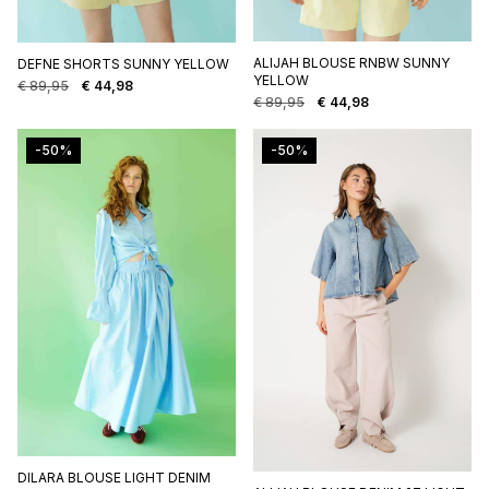
ALIJAH BLOUSE RNBW SUNNY
DEFNE SHORTS SUNNY YELLOW
YELLOW
€
89,95
€
44,98
Oorspronkelijke
Huidige
€
89,95
€
44,98
Oorspronkelijke
Huidige
prijs
prijs
prijs
prijs
was:
is:
was:
is:
€ 89,95.
€ 44,98.
-50%
-50%
€ 89,95.
€ 44,98.
DILARA BLOUSE LIGHT DENIM