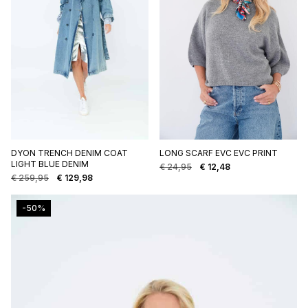
DYON TRENCH DENIM COAT
LONG SCARF EVC EVC PRINT
LIGHT BLUE DENIM
€
24,95
€
12,48
Oorspronkelijke
Huidige
€
259,95
€
129,98
Oorspronkelijke
Huidige
prijs
prijs
prijs
prijs
was:
is:
was:
is:
€ 24,95.
€ 12,48.
-50%
€ 259,95.
€ 129,98.