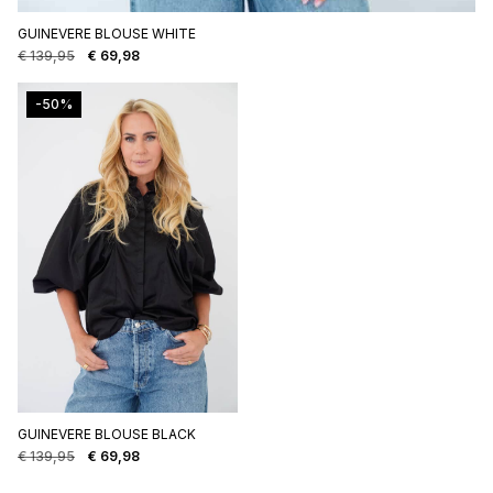
GUINEVERE BLOUSE WHITE
€
139,95
€
69,98
Oorspronkelijke
Huidige
prijs
prijs
was:
is:
-50%
€ 139,95.
€ 69,98.
GUINEVERE BLOUSE BLACK
€
139,95
€
69,98
Oorspronkelijke
Huidige
prijs
prijs