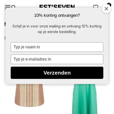
0
DAMES
HERE
10% korting ontvangen?
SUPER SALE
Schijf je in voor onze mailing en ontvang 10% korting
op je eerste bestelling.
Typ
je
naam
-50%
-50%
Typ
in
je
e-
Verzenden
mailadres
in